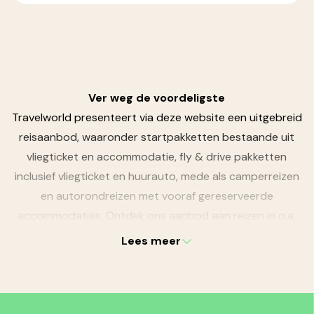
Ver weg de voordeligste
Travelworld presenteert via deze website een uitgebreid
reisaanbod, waaronder startpakketten bestaande uit
vliegticket en accommodatie, fly & drive pakketten
inclusief vliegticket en huurauto, mede als camperreizen
en autorondreizen met vooraf gereserveerde
accommodaties. Ontdek ons aanbod aan reizen in o.a.
Amerika
,
Canada
,
Australië
,
Nieuw-Zeeland
en
Zuid-
Lees meer
Afrika
. Al onze reizen zijn aantrekkelijk geprijsd en
gemakkelijk te boeken. Wij bieden u complete reizen
zonder onverwachte extra's. Niet voor niets is
Travelworld ver weg de voordeligste!