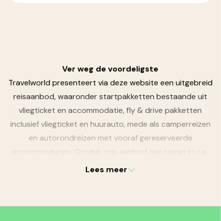
Ver weg de voordeligste
Travelworld presenteert via deze website een uitgebreid
reisaanbod, waaronder startpakketten bestaande uit
vliegticket en accommodatie, fly & drive pakketten
inclusief vliegticket en huurauto, mede als camperreizen
en autorondreizen met vooraf gereserveerde
accommodaties. Ontdek ons aanbod aan reizen in o.a.
Amerika
,
Canada
,
Australië
,
Nieuw-Zeeland
en
Zuid-
Lees meer
Afrika
. Al onze reizen zijn aantrekkelijk geprijsd en
gemakkelijk te boeken. Wij bieden u complete reizen
zonder onverwachte extra's. Niet voor niets is
Travelworld ver weg de voordeligste!