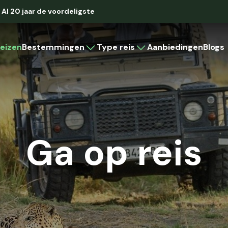
Al 20 jaar de voordeligste
eizen
Bestemmingen
Type reis
Aanbiedingen
Blogs
Caribbean
Rondreis
Strandvakantie
Cruise
Aruba
Bonaire
Curaçao
Ga op reis
Cuba
Latijns-Amerika
Brazilië
Colombia
Costa Rica
Mexico
Panama