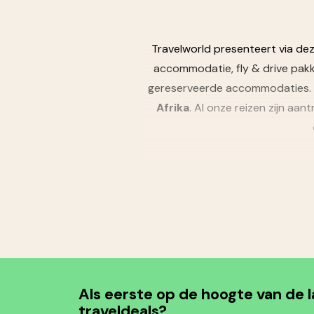
Travelworld presenteert via de
accommodatie, fly & drive pakk
gereserveerde accommodaties. O
Afrika
. Al onze reizen zijn aa
Als eerste op de hoogte van de 
traveldeals?