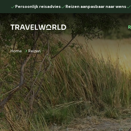
Persoonlijk reisadvies
Reizen aanpasbaar naar wens
R
Home
Reizen
Afrika
Camperreis
Autoreis
Botswana
Kenia
Namibië
Tanzania
Zuid-Afrika
Europa
IJsland
Lapland
Down Under