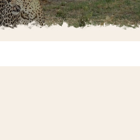
Midden-Oosten
Jordanië
Verenigde Arabische
Emiraten
Noord-Amerika
Canada
Verenigde Staten