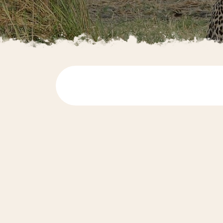
Australië
Nieuw-Zeeland
Azië
Bali/Indonesië
India
Japan
Sri Lanka
Singapore
Thailand
Vietnam/Laos/Cambodja