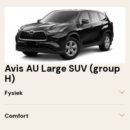
Avis AU Large SUV (group
H)
Fysiek
Comfort