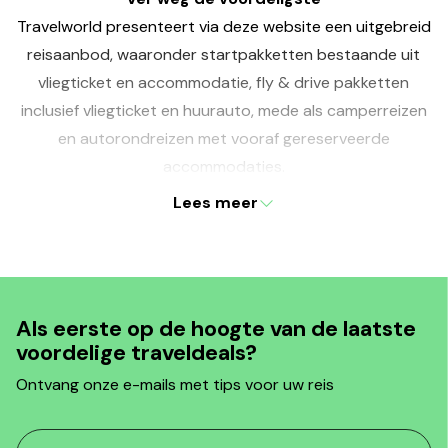
Travelworld presenteert via deze website een uitgebreid
reisaanbod, waaronder startpakketten bestaande uit
vliegticket en accommodatie, fly & drive pakketten
inclusief vliegticket en huurauto, mede als camperreizen
en autorondreizen met vooraf gereserveerde
accommodaties.
Al onze reizen zijn aantrekkelijk geprijsd en gemakkelijk te
Lees meer
boeken. Wij bieden u complete reizen zonder
onverwachte extra's. Niet voor niets is Travelworld ver
weg de voordeligste!
Als eerste op de hoogte van de laatste
voordelige traveldeals?
Ontvang onze e-mails met tips voor uw reis