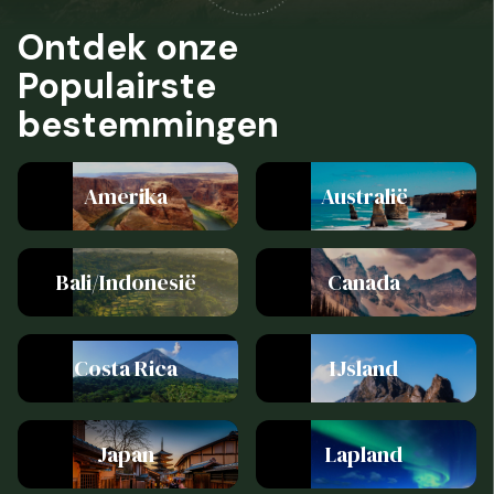
Ontdek onze
Populairste
bestemmingen
Amerika
Australië
Bali/Indonesië
Canada
Costa Rica
IJsland
Japan
Lapland