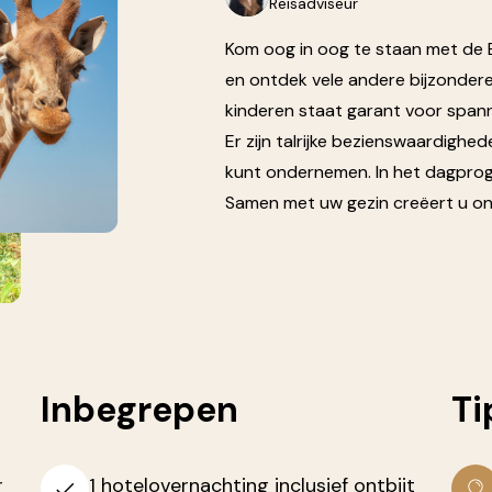
Reisadviseur
Kom oog in oog te staan met de Bi
en ontdek vele andere bijzonder
kinderen staat garant voor spanni
Er zijn talrijke bezienswaardigh
kunt ondernemen. In het dagprog
Samen met uw gezin creëert u onv
Inbegrepen
Ti
r
1 hotelovernachting inclusief ontbijt