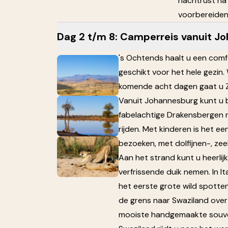
nachtrust na 
voorbereiden
Dag 2 t/m 8: Camperreis vanuit J
's Ochtends haalt u een com
geschikt voor het hele gezin
komende acht dagen gaat u Z
Vanuit Johannesburg kunt u b
fabelachtige Drakensbergen 
rijden. Met kinderen is het e
bezoeken, met dolfijnen-, ze
Aan het strand kunt u heerlij
verfrissende duik nemen. In I
het eerste grote wild spotte
de grens naar Swaziland over
mooiste handgemaakte souven