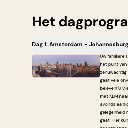
Het
dagprogr
Dag 1: Amsterdam - Johannesbur
Uw familierei
het punt van 
zenuwachtig 
gaat vele on
beleven! U vl
met KLM naar
avonds aanko
gelegenheid
gaat. Hier ku