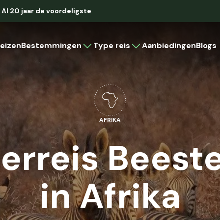
Al 20 jaar de voordeligste
eizen
Bestemmingen
Type reis
Aanbiedingen
Blogs
Caribbean
Rondreis
Strandvakantie
Cruise
Aruba
Bonaire
AFRIKA
Curaçao
Cuba
rreis Beest
Latijns-Amerika
Brazilië
in Afrika
Colombia
Costa Rica
Mexico
Panama