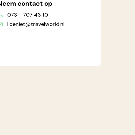
Neem contact op
073 - 707 43 10
l.deniet@travelworld.nl