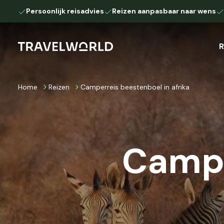
Persoonlijk reisadvies
Reizen aanpasbaar naar wens
R
Home
Reizen
Camperreis beestenboel in afrika
Afrika
Camperreis
Autoreis
Botswana
Kenia
Namibië
Tanzania
Campe
Zuid-Afrika
Europa
IJsland
Lapland
Down Under