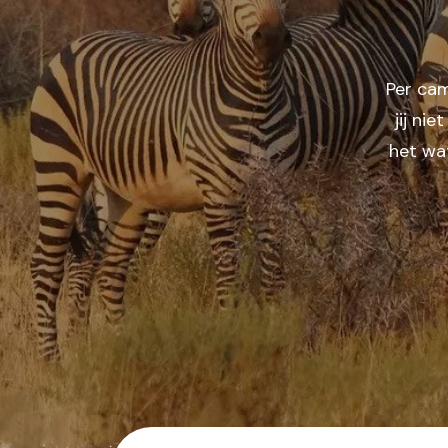
Australië
Nieuw-Zeeland
Azië
Per cam
Bali/Indonesië
jij nie
India
Japan
het wa
Sri Lanka
Singapore
Thailand
Vietnam/Laos/Cambodja