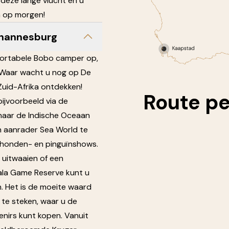
deze lange vlucht en u
 op morgen!
ohannesburg
fortabele Bobo camper op,
. Waar wacht u nog op De
uid-Afrika ontdekken!
Route
pe
ijvoorbeeld via de
naar de Indische Oceaan
en aanrader Sea World te
ehonden- en pinguïnshows.
k uitwaaien of een
tala Game Reserve kunt u
n. Het is de moeite waard
 te steken, waar u de
irs kunt kopen. Vanuit