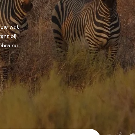
 zie wat
fant bij
ebra nu