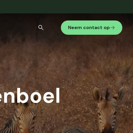
Neem contact op
Stedenreis
Internationaal gezelschap
Bekijk alle zoekresultaten
enboel