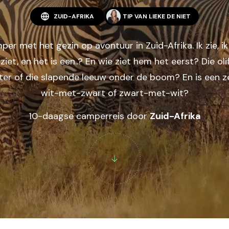
ZUID-AFRIKA
TIP VAN
LIEKE DE NIET
Midden-Oosten
Jordanië
Verenigde Arabische
per met het gezin op avontuur in Zuid-Afrika. Ik zie, ik
Emiraten
t ziet, en het is een..? En wie ziet hem het eerst? Die oli
Noord-Amerika
ter of die slapende leeuw onder de boom? En is een z
Canada
wit-met-zwart of zwart-met-wit?
Verenigde Staten
10-daagse camperreis door
Zuid-Afrika