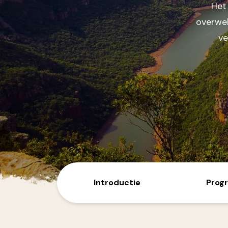
Het 
Australië
Nieuw-Zeeland
overwel
ve
Azië
Bali/Indonesië
India
Japan
Sri Lanka
Singapore
Thailand
Vietnam/Laos/Cambodja
Introductie
Prog