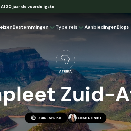
Al 20 jaar de voordeligste
eizen
Bestemmingen
Type reis
Aanbiedingen
Blogs
Caribbean
Rondreis
Strandvakantie
Cruise
Aruba
Bonaire
AFRIKA
Curaçao
Cuba
leet Zuid-A
Latijns-Amerika
Brazilië
Colombia
Costa Rica
ZUID-AFRIKA
LIEKE DE NIET
Mexico
Panama