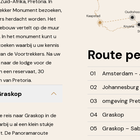
uid-Afrika, Pretoria. In
trekker Monument bezoeken,
iers herdacht worden. Het
gebouw vertelt op de muur
. In het monument kunt u
oeken waarbij u uw kennis
Route
pe
van de Voortrekkers. Na uw
u naar de lodge voor de
n een reservaat, 30
01
Amsterdam - 
 van Pretoria.
02
Johannesburg 
Graskop
03
omgeving Pret
04
Graskop
de reis naar Graskop in de
ij u al een klein stukje
05
Graskop – Sa
dt. De Panoramaroute