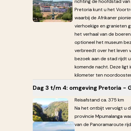
richting de hoofdstad van Z
Pretoria kunt u het Voor
waarbij de Afrikaner pion
vierhoekige en granieten 
het verhaal van de boeren
optioneel het museum bez
verbreedt over het leven 
bezoek aan de stad rijdt 
komende nacht. Deze ligt i
kilometer ten noordoosten
Dag 3 t/m 4: omgeving Pretoria - 
Reisafstand ca. 375 km
Na het ontbijt vervolgt u 
provincie Mpumalanga waarb
van de Panoramaroute rij