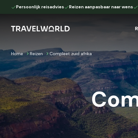
Persoonlijk reisadvies
Reizen aanpasbaar naar wens
R
Home
Reizen
Compleet zuid afrika
Afrika
Camperreis
Autoreis
Botswana
Kenia
Namibië
Tanzania
Comp
Zuid-Afrika
Europa
IJsland
Lapland
Down Under