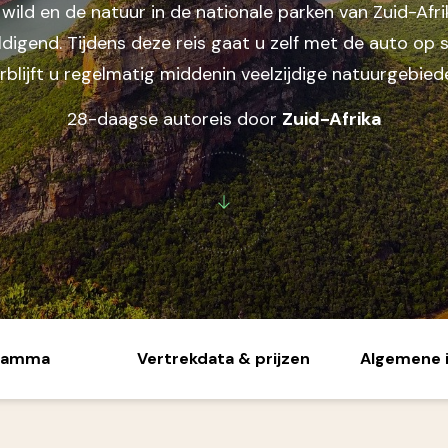
wild en de natuur in de nationale parken van Zuid-Afri
Midden-Oosten
digend. Tijdens deze reis gaat u zelf met de auto op s
Jordanië
rblijft u regelmatig middenin veelzijdige natuurgebied
Verenigde Arabische
Emiraten
28-daagse autoreis door
Zuid-Afrika
Noord-Amerika
Canada
Verenigde Staten
ramma
Vertrekdata & prijzen
Algemene 