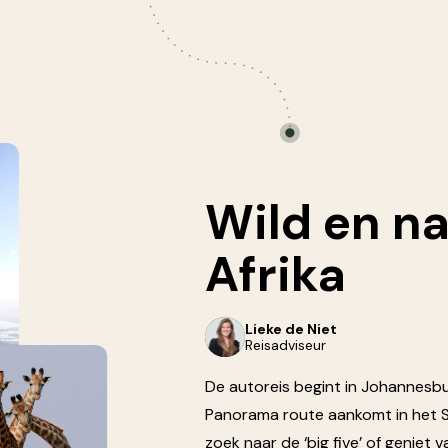
Wild
en
na
Afrika
Lieke de Niet
Reisadviseur
De autoreis begint in Johannesb
Panorama route aankomt in het 
zoek naar de ‘big five’ of geniet