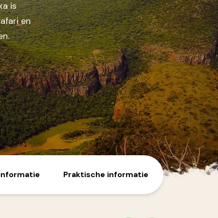
ka is
afari en
en.
informatie
Praktische informatie