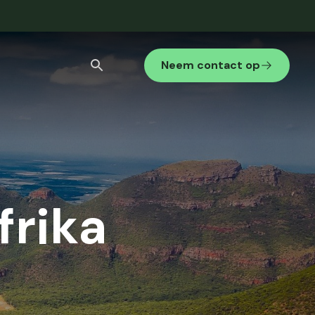
Neem contact op
Stedenreis
Internationaal gezelschap
Bekijk alle zoekresultaten
frika