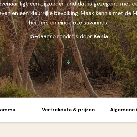
venaar ligt een bijzonder land dat is gezegend met e
Midden-Oosten
even en een kleurrijke bevolking. Maak kennis met de 
Jordanië
herders en eindeloze savannes.
Verenigde Arabische
Emiraten
15-daagse rondreis door
Kenia
Noord-Amerika
Canada
Verenigde Staten
ramma
Vertrekdata & prijzen
Algemene 