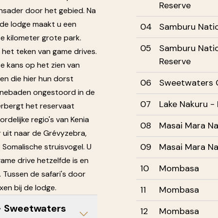
Reserve
ensader door het gebied. Na
 de lodge maakt u een
04
Samburu Natio
te kilometer grote park.
05
Samburu Nati
 het teken van game drives.
Reserve
ste kans op het zien van
en die hier hun dorst
06
Sweetwaters 
onnebaden ongestoord in de
07
Lake Nakuru -
erbergt het reservaat
ordelijke regio's van Kenia
08
Masai Mara Na
 uit naar de Grévyzebra,
09
Masai Mara Na
 Somalische struisvogel. U
ame drive hetzelfde is en
10
Mombasa
t. Tussen de safari's door
axen bij de lodge.
11
Mombasa
- Sweetwaters
12
Mombasa