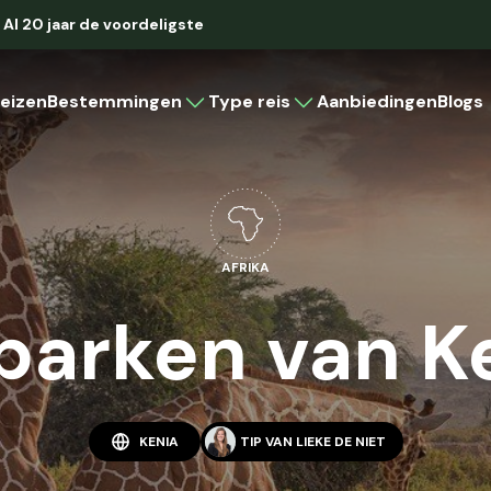
Al 20 jaar de voordeligste
eizen
Bestemmingen
Type reis
Aanbiedingen
Blogs
Caribbean
Rondreis
Strandvakantie
Cruise
Aruba
Bonaire
AFRIKA
Curaçao
Cuba
parken van K
Latijns-Amerika
Brazilië
Colombia
Costa Rica
KENIA
TIP VAN
LIEKE DE NIET
Mexico
Panama