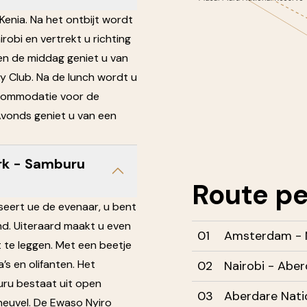
Kenia. Na het ontbijt wordt
irobi en vertrekt u richting
en de middag geniet u van
y Club. Na de lunch wordt u
ccommodatie voor de
Avonds geniet u van een
ark - Samburu
Route
pe
ert ue de evenaar, u bent
nd. Uiteraard maakt u even
01
Amsterdam - 
te leggen. Met een beetje
’s en olifanten. Het
02
Nairobi - Aber
ru bestaat uit open
03
Aberdare Nati
heuvel. De Ewaso Nyiro