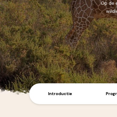
Op de e
Australië
Nieuw-Zeeland
wildl
Azië
Bali/Indonesië
India
Japan
Sri Lanka
Singapore
Thailand
Vietnam/Laos/Cambodja
Introductie
Prog