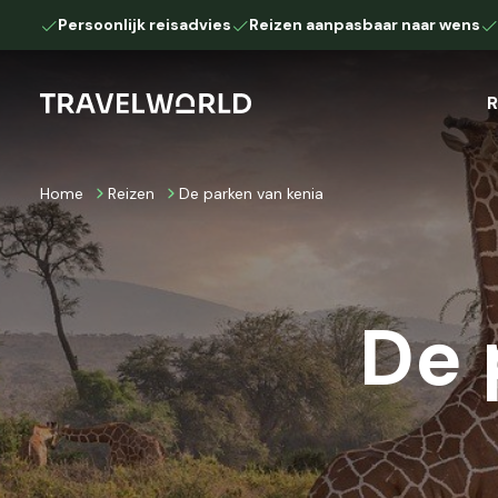
Persoonlijk reisadvies
Reizen aanpasbaar naar wens
R
Home
Reizen
De parken van kenia
Afrika
Camperreis
Autoreis
Botswana
Kenia
Namibië
Tanzania
De 
Zuid-Afrika
Europa
IJsland
Lapland
Down Under