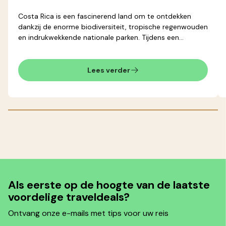
Costa Rica is een fascinerend land om te ontdekken
dankzij de enorme biodiversiteit, tropische regenwouden
en indrukwekkende nationale parken. Tijdens een
rondreis Costa Rica combineert u vaak verschillende
regio’s, van vulkanen en nevelwouden tot stranden aan
twee verschillende oceanen. Daardoor kan het weer per
Lees verder
gebied behoorlijk verschillen.
Als eerste op de hoogte van de laatste
voordelige traveldeals?
Ontvang onze e-mails met tips voor uw reis