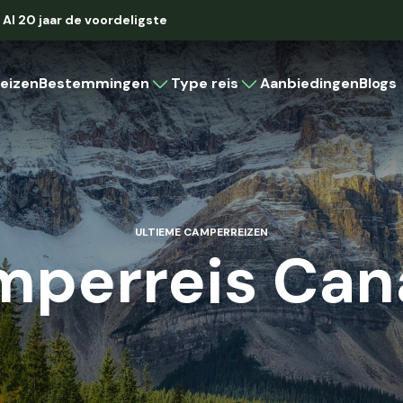
Al 20 jaar de voordeligste
eizen
Bestemmingen
Type reis
Aanbiedingen
Blogs
Caribbean
Rondreis
Strandvakantie
Cruise
Aruba
Bonaire
ULTIEME CAMPERREIZEN
Curaçao
mperreis Can
Cuba
Latijns-Amerika
Brazilië
Colombia
Costa Rica
Mexico
Panama