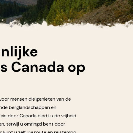
nlijke
s Canada op
voor mensen die genieten van de
kende berglandschappen en
eis door Canada biedt u de vrijheid
n, terwijl u omringd bent door
 kunt u zelf uw route en reistempo