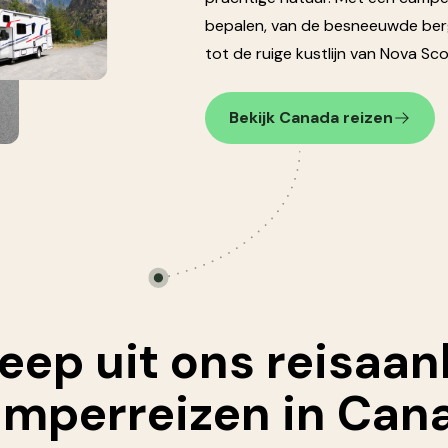
bepalen, van de besneeuwde ber
tot de ruige kustlijn van Nova Sco
Bekijk Canada reizen
eep uit ons reisaa
amperreizen in Can