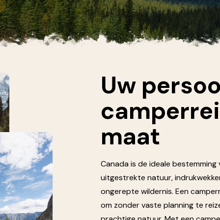
Midden-Oosten
Jordanië
Verenigde Arabische
Emiraten
Noord-Amerika
Uw persoo
Canada
Verenigde Staten
camperrei
maat
Canada is de ideale bestemming 
uitgestrekte natuur, indrukwek
ongerepte wildernis. Een camperr
om zonder vaste planning te reize
prachtige natuur. Met een camper