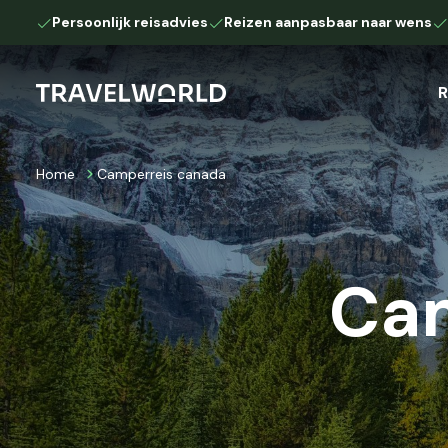
Persoonlijk reisadvies
Reizen aanpasbaar naar wens
R
Home
Camperreis canada
Afrika
Camperreis
Autoreis
Botswana
Kenia
Namibië
Ca
Tanzania
Zuid-Afrika
Europa
IJsland
Lapland
Down Under