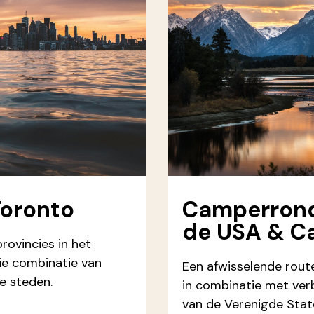
Toronto
Camperrond
de USA & C
rovincies in het
ie combinatie van
Een afwisselende rou
e steden.
in combinatie met verbl
van de Verenigde State