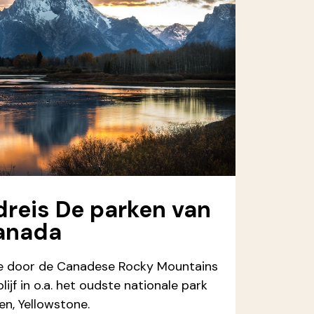
reis De parken van
anada
te door de Canadese Rocky Mountains
ijf in o.a. het oudste nationale park
n, Yellowstone.