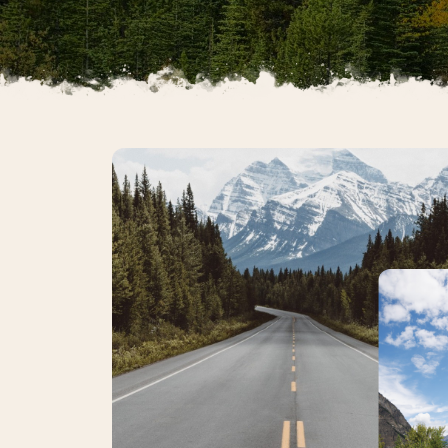
Australië
Nieuw-Zeeland
Azië
Bali/Indonesië
India
Japan
Sri Lanka
Singapore
Thailand
Vietnam/Laos/Cambodja