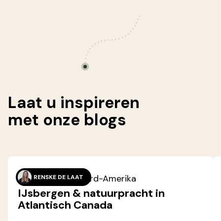
Laat u inspireren
met onze
blogs
22-10-2025
· Noord-Amerika
RENSKE DE LAAT
IJsbergen & natuurpracht in
Atlantisch Canada