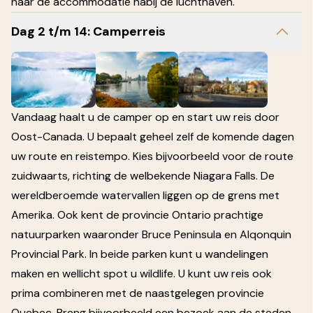
naar de accommodatie nabij de luchthaven.
Dag 2 t/m 14: Camperreis
Vandaag haalt u de camper op en start uw reis door
Oost-Canada. U bepaalt geheel zelf de komende dagen
uw route en reistempo. Kies bijvoorbeeld voor de route
zuidwaarts, richting de welbekende Niagara Falls. De
wereldberoemde watervallen liggen op de grens met
Amerika. Ook kent de provincie Ontario prachtige
natuurparken waaronder Bruce Peninsula en Alqonquin
Provincial Park. In beide parken kunt u wandelingen
maken en wellicht spot u wildlife. U kunt uw reis ook
prima combineren met de naastgelegen provincie
Quebec. Breng bijvoorbeeld een bezoek aan de steden