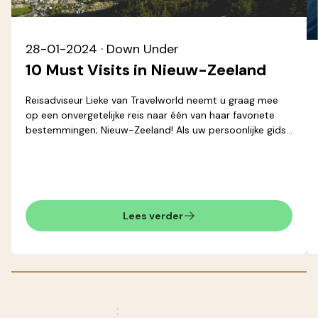
28-01-2024
· Down Under
10 Must Visits in Nieuw-Zeeland
Reisadviseur Lieke van Travelworld neemt u graag mee
op een onvergetelijke reis naar één van haar favoriete
bestemmingen; Nieuw-Zeeland! Als uw persoonlijke gids
deelt zij haar passie voor dit adembenemende land met
u in de top 10 Must Visits van Nieuw-Zeeland. Van
schitterende landschappen tot culturele schatten,
verken samen met Lieke dit bijzondere land!
Lees verder