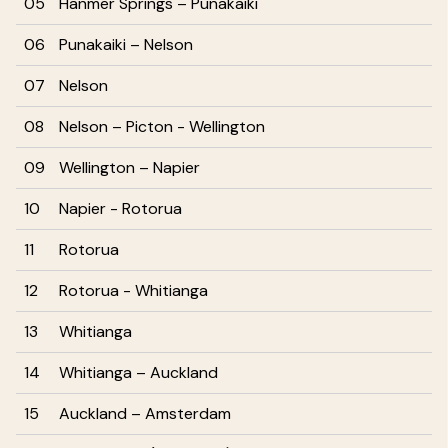
05
Hanmer Springs – Punakaiki
06
Punakaiki – Nelson
07
Nelson
08
Nelson – Picton - Wellington
09
Wellington – Napier
10
Napier - Rotorua
11
Rotorua
12
Rotorua - Whitianga
13
Whitianga
14
Whitianga – Auckland
15
Auckland – Amsterdam