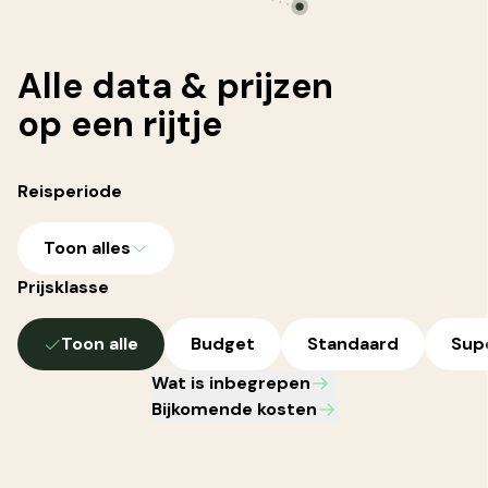
Alle
data & prijzen
op een rijtje
Reisperiode
Toon alles
Prijsklasse
Toon alle
Budget
Standaard
Sup
Wat is inbegrepen
Bijkomende kosten