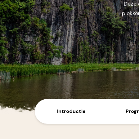
Deze 
Australië
Nieuw-Zeeland
plekke
Azië
Bali/Indonesië
India
Japan
Sri Lanka
Singapore
Thailand
Vietnam/Laos/Cambodja
Introductie
Prog