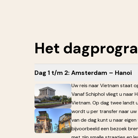
Het
dagprogr
Dag 1 t/m 2: Amsterdam – Hanoi
Uw reis naar Vietnam staat o
Vanaf Schiphol vliegt u naar 
Vietnam. Op dag twee landt 
wordt u per transfer naar uw 
van de dag kunt u naar eigen 
bijvoorbeeld een bezoek bren
met zijn smalle straatjes en l