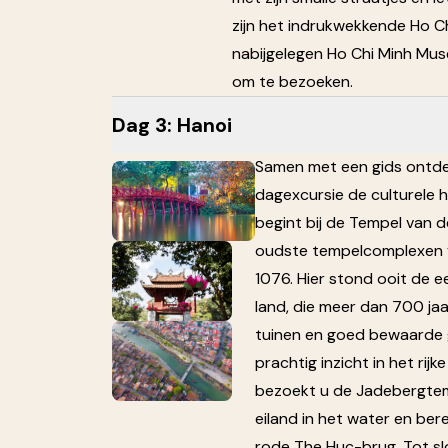
zijn het indrukwekkende Ho C
nabijgelegen Ho Chi Minh Mus
om te bezoeken.
Dag 3: Hanoi
Samen met een gids ontdek
dagexcursie de culturele 
begint bij de Tempel van d
oudste tempelcomplexen v
1076. Hier stond ooit de ee
land, die meer dan 700 jaa
tuinen en goed bewaarde
prachtig inzicht in het rij
bezoekt u de Jadebergtemp
eiland in het water en ber
rode The Huc-brug. Tot sl