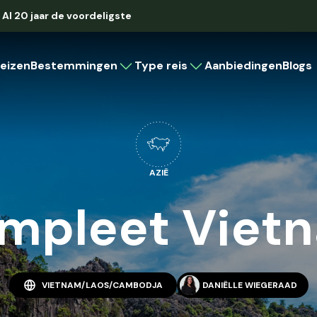
Al 20 jaar de voordeligste
eizen
Bestemmingen
Type reis
Aanbiedingen
Blogs
Caribbean
Rondreis
Strandvakantie
Cruise
Aruba
Bonaire
AZIË
Curaçao
Cuba
mpleet Viet
Latijns-Amerika
Brazilië
Colombia
Costa Rica
VIETNAM/LAOS/CAMBODJA
DANIËLLE WIEGERAAD
Mexico
Panama