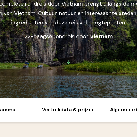
complete rondreis door Vietnam brengt u langs de m
Midden-Oosten
n van Vietnam. Cultuur, natuur en interessante steden 
Jordanië
ingrediënten van deze reis vol hoogtepunten.
Verenigde Arabische
Emiraten
22-daagse rondreis door
Vietnam
Noord-Amerika
Canada
Verenigde Staten
ramma
Vertrekdata & prijzen
Algemene 