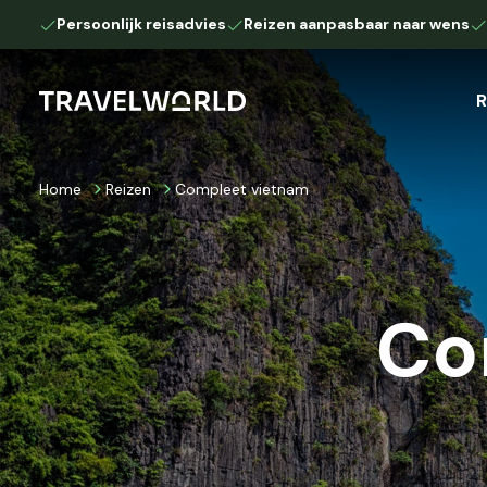
Persoonlijk reisadvies
Reizen aanpasbaar naar wens
R
Home
Reizen
Compleet vietnam
Afrika
Camperreis
Autoreis
Botswana
Kenia
Namibië
Tanzania
Co
Zuid-Afrika
Europa
IJsland
Lapland
Down Under