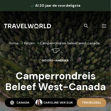
Al 20 jaar de voordeligste
Home
Reizen
Camperrondreis beleef west canada
NOORD-AMERIKA
Bekijk alle zoekresultaten
Camperrondreis
Beleef West-Canada
CANADA
CAROLINE VAN DIJK
TRAVELDEAL