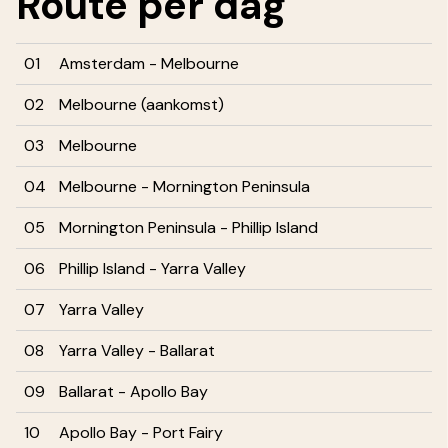
Route
per dag
01
Amsterdam - Melbourne
02
Melbourne (aankomst)
03
Melbourne
04
Melbourne - Mornington Peninsula
05
Mornington Peninsula - Phillip Island
06
Phillip Island - Yarra Valley
07
Yarra Valley
08
Yarra Valley - Ballarat
09
Ballarat - Apollo Bay
10
Apollo Bay - Port Fairy