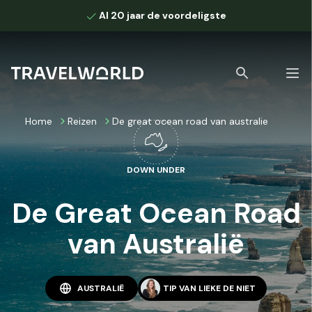
Al 20 jaar de voordeligste
Home
Reizen
De great ocean road van australie
DOWN UNDER
Bekijk alle zoekresultaten
De Great Ocean Road
van Australië
AUSTRALIË
TIP VAN
LIEKE DE NIET