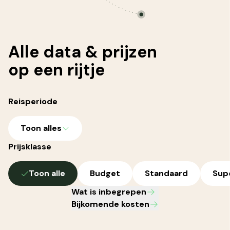
Alle
data & prijzen
op een rijtje
Reisperiode
Toon alles
Prijsklasse
Toon alle
Budget
Standaard
Sup
Wat is inbegrepen
Bijkomende kosten