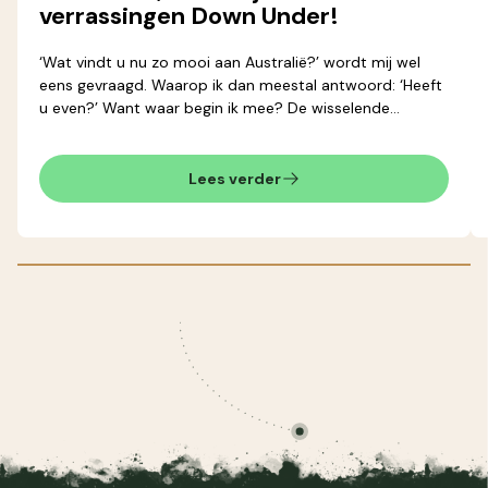
verrassingen Down Under!
‘Wat vindt u nu zo mooi aan Australië?’ wordt mij wel
eens gevraagd. Waarop ik dan meestal antwoord: ‘Heeft
u even?’ Want waar begin ik mee? De wisselende
landschappen, de ruimte, het klimaat, de mensen, de
unieke dierenwereld, de bijzondere natuurfenomenen?
Genoeg om over te vertellen, maar wat het eigenlijk is
Lees verder
wat mij zo trekt valt moeilijk uit te leggen. Want hoe legt
u een sfeer uit? Dat is een beleving, die u persoonlijk
voelt!